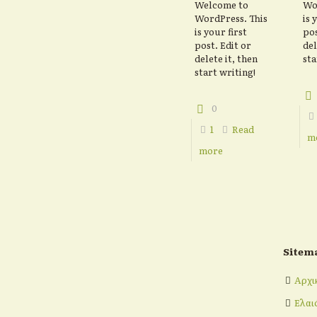
Welcome to
Wo
WordPress. This
is 
is your first
pos
post. Edit or
del
delete it, then
sta
start writing!
0
1
Read
m
more
Sitem
Αρχι
Ελαι